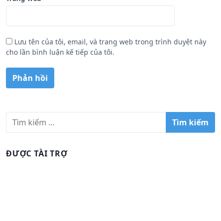
Lưu tên của tôi, email, và trang web trong trình duyệt này
cho lần bình luận kế tiếp của tôi.
T
ì
m
k
ĐƯỢC TÀI TRỢ
i
ế
m
c
h
o
: