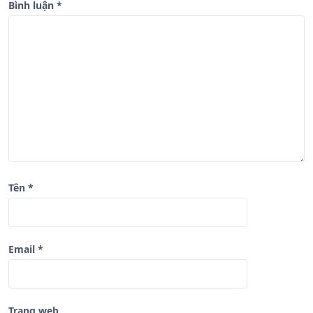
b
Bình luận
*
à
i
v
i
ế
t
Tên
*
Email
*
Trang web