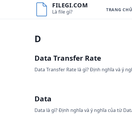
S
FILEGI.COM
TRANG CH
k
Là file gì?
i
p
t
D
o
c
o
Data Transfer Rate
n
t
Data Transfer Rate là gì? Định nghĩa và ý ng
e
n
t
Data
Data là gì? Định nghĩa và ý nghĩa của từ Dat