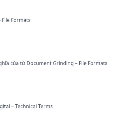
n
t
g
w
t
a
– File Formats
i
r
n
e
F
i
l
e
ghĩa của từ Document Grinding – File Formats
igital – Technical Terms