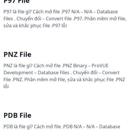
P97 File
P97 là file gì? Cách mở file .P97 N/A – N/A – Database
Files . Chuyển đổi – Convert File .P97. Phần mềm mở File,
sửa và khắc phục File .P97 lỗi
PNZ File
PNZ là file gì? Cách mở file .PNZ Binary – ProVUE
Development – Database Files . Chuyển đổi – Convert
File .PNZ. Phần mềm mở File, sửa và khắc phục File .PNZ
lỗi
PDB File
PDB là file gì? Cách mở file .PDB N/A – N/A – Database