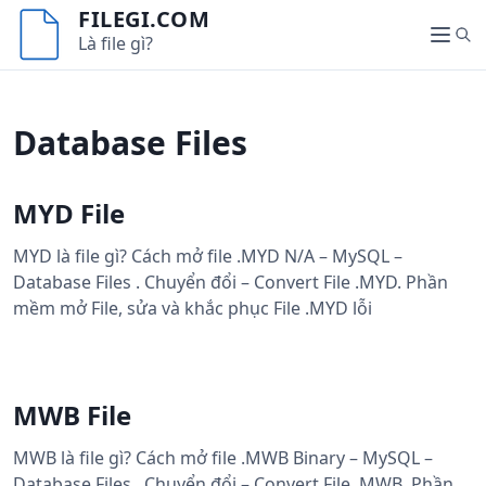
S
FILEGI.COM
k
S
Là file gì?
M
i
e
e
p
a
n
t
r
u
Database Files
o
c
c
h
o
MYD File
n
t
MYD là file gì? Cách mở file .MYD N/A – MySQL –
e
Database Files . Chuyển đổi – Convert File .MYD. Phần
n
mềm mở File, sửa và khắc phục File .MYD lỗi
t
MWB File
MWB là file gì? Cách mở file .MWB Binary – MySQL –
Database Files . Chuyển đổi – Convert File .MWB. Phần