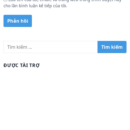
cho lần bình luận kế tiếp của tôi.
T
ì
m
k
ĐƯỢC TÀI TRỢ
i
ế
m
c
h
o
: