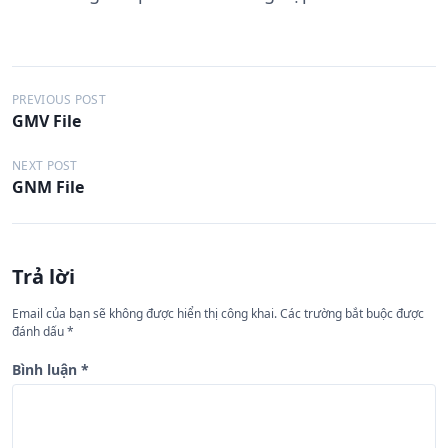
Đ
PREVIOUS POST
GMV File
i
ề
NEXT POST
GNM File
u
h
ư
Trả lời
ớ
n
Email của bạn sẽ không được hiển thị công khai.
Các trường bắt buộc được
đánh dấu
*
g
b
Bình luận
*
à
i