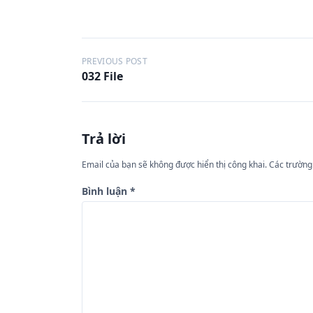
Đ
PREVIOUS POST
032 File
i
ề
u
Trả lời
h
ư
Email của bạn sẽ không được hiển thị công khai.
Các trường
ớ
Bình luận
*
n
g
b
à
i