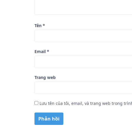
v
i
ế
Tên
*
t
Email
*
Trang web
Lưu tên của tôi, email, và trang web trong trìn