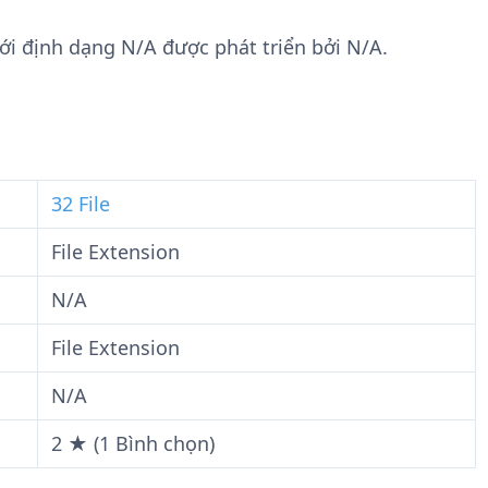
n
t
g
w
dưới định dạng N/A được phát triển bởi N/A.
t
a
i
r
n
e
F
i
l
32 File
e
File Extension
N/A
File Extension
N/A
2 ★ (1 Bình chọn)