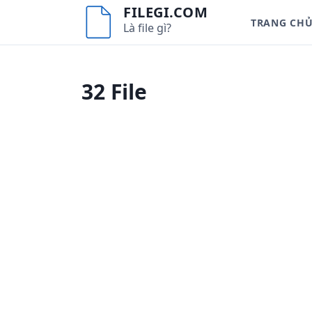
S
FILEGI.COM
TRANG CH
k
Là file gì?
i
p
t
32 File
o
c
o
n
t
e
n
t