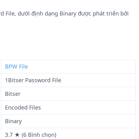
n
t
g
w
d File, dưới định dạng Binary được phát triển bởi
t
a
i
r
n
e
F
i
l
e
BPW File
1Bitser Password File
Bitser
Encoded Files
Binary
3.7 ★ (6 Bình chọn)