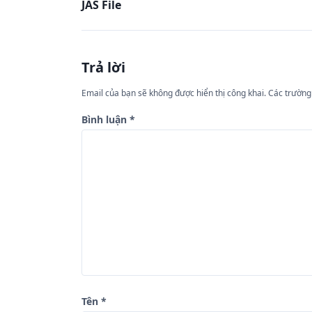
JAS File
i
ề
u
Trả lời
h
ư
Email của bạn sẽ không được hiển thị công khai.
Các trường
ớ
Bình luận
*
n
g
b
à
i
v
i
ế
Tên
*
t