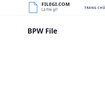
S
FILEGI.COM
TRANG CH
k
Là file gì?
i
p
t
BPW File
o
c
o
n
t
e
n
t