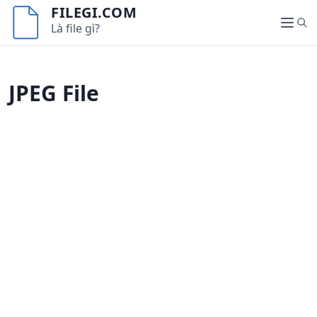
S
FILEGI.COM
k
S
Là file gì?
M
i
e
e
p
a
n
t
r
u
JPEG File
o
c
c
h
o
n
t
e
n
t