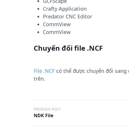
GCFScape
Crafty Application
Predator CNC Editor
CommView
CommView
Chuyển đổi file .NCF
File .NCF
có thể được chuyển đổi sang
trên.
Đ
PREVIOUS POST
NDK File
i
ề