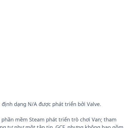
i định dạng N/A được phát triển bởi Valve.
i phần mềm Steam phát triển trò chơi Van; tham
ng tự như một tập tin .GCF, nhưng không bao gồm