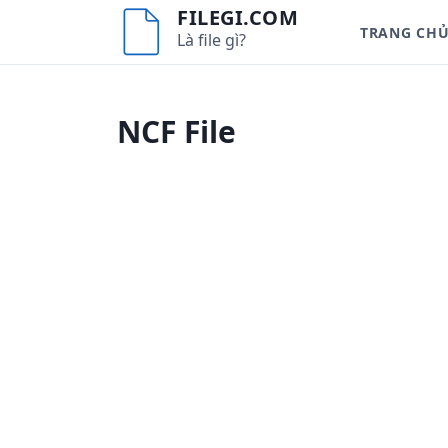
S
FILEGI.COM
TRANG CH
k
Là file gì?
i
p
t
NCF File
o
c
o
n
t
e
n
t