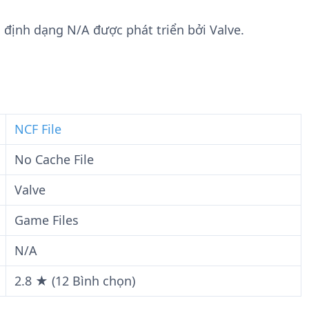
n
t
g
w
i định dạng N/A được phát triển bởi Valve.
t
a
i
r
n
e
F
i
l
NCF File
e
No Cache File
Valve
Game Files
N/A
2.8 ★ (12 Bình chọn)