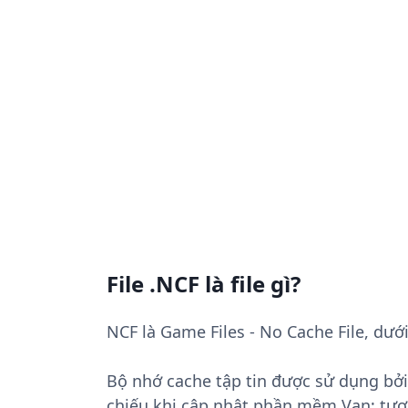
File .NCF là file gì?
NCF là Game Files - No Cache File, dướ
Bộ nhớ cache tập tin được sử dụng bở
chiếu khi cập nhật phần mềm Van; tươ