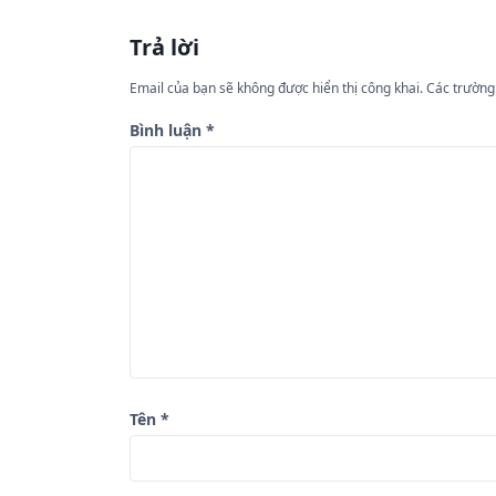
u
Trả lời
h
ư
Email của bạn sẽ không được hiển thị công khai.
Các trường
ớ
Bình luận
*
n
g
b
à
i
v
i
ế
Tên
*
t