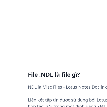
File .NDL là file gì?
NDL là Misc Files - Lotus Notes Doclin
Liên kết tập tin được sử dụng bởi Lot
hợp tác; lưu trong một định dạng XML 