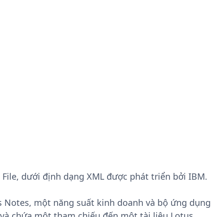
k File, dưới định dạng XML được phát triển bởi IBM.
us Notes, một năng suất kinh doanh và bộ ứng dụng
và chứa một tham chiếu đến một tài liệu Lotus