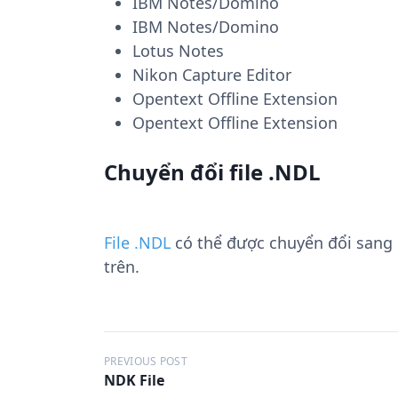
IBM Notes/Domino
IBM Notes/Domino
Lotus Notes
Nikon Capture Editor
Opentext Offline Extension
Opentext Offline Extension
Chuyển đổi file .NDL
File .NDL
có thể được chuyển đổi sang
trên.
Đ
PREVIOUS POST
NDK File
i