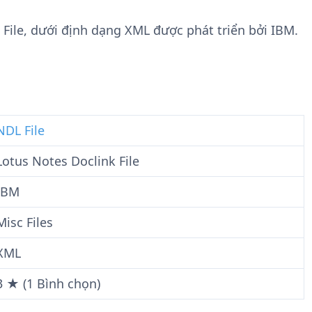
n
t
g
w
k File, dưới định dạng XML được phát triển bởi IBM.
t
a
i
r
n
e
F
i
l
NDL File
e
Lotus Notes Doclink File
IBM
Misc Files
XML
3 ★ (1 Bình chọn)