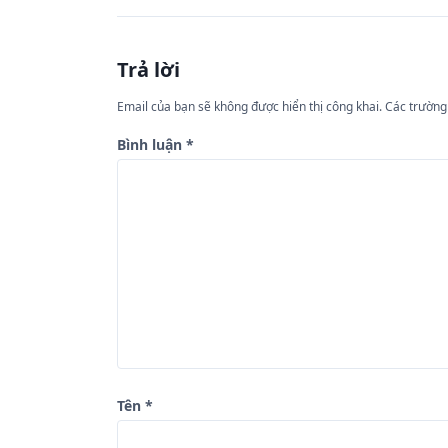
ề
u
Trả lời
h
ư
Email của bạn sẽ không được hiển thị công khai.
Các trường
ớ
Bình luận
*
n
g
b
à
i
v
i
ế
Tên
*
t