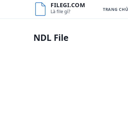
S
FILEGI.COM
TRANG CH
k
Là file gì?
i
p
t
NDL File
o
c
o
n
t
e
n
t