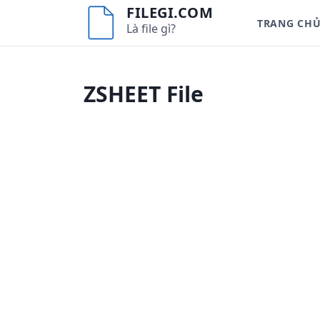
S
FILEGI.COM
TRANG CH
k
Là file gì?
i
p
t
ZSHEET File
o
c
o
n
t
e
n
t