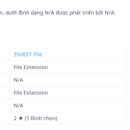
n
t
g
w
ion, dưới định dạng N/A được phát triển bởi N/A.
t
a
i
r
n
e
F
i
l
ZSHEET File
e
File Extension
N/A
File Extension
N/A
2 ★ (1 Bình chọn)