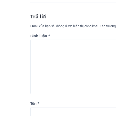
ề
u
Trả lời
h
ư
Email của bạn sẽ không được hiển thị công khai.
Các trường
ớ
Bình luận
*
n
g
b
à
i
v
i
ế
Tên
*
t