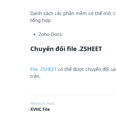
Danh sách các phần mềm có thể mở, chu
tổng hợp.
Zoho Docs
Chuyển đổi file .ZSHEET
File .ZSHEET
có thể được chuyển đổi s
trên.
Đ
PREVIOUS POST
XVHC File
i