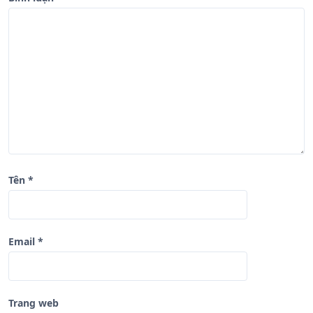
b
à
i
v
i
ế
t
Tên
*
Email
*
Trang web