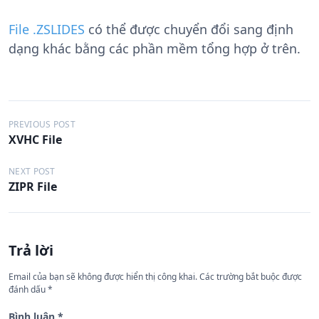
File .ZSLIDES
có thể được chuyển đổi sang định
dạng khác bằng các phần mềm tổng hợp ở trên.
Đ
PREVIOUS POST
XVHC File
i
ề
NEXT POST
ZIPR File
u
h
ư
Trả lời
ớ
n
Email của bạn sẽ không được hiển thị công khai.
Các trường bắt buộc được
đánh dấu
*
g
Bình luận
*