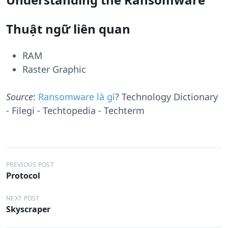
Thuật ngữ liên quan
RAM
Raster Graphic
Source
:
Ransomware là gì
? Technology Dictionary
- Filegi - Techtopedia - Techterm
Đ
PREVIOUS POST
Protocol
i
ề
NEXT POST
Skyscraper
u