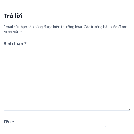
h
ư
Trả lời
ớ
n
Email của bạn sẽ không được hiển thị công khai.
Các trường bắt buộc được
đánh dấu
*
g
b
Bình luận
*
à
i
v
i
ế
t
Tên
*