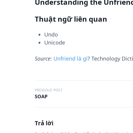
Understanding the Unfrien
Thuật ngữ liên quan
Undo
Unicode
Source
:
Unfriend là gì
? Technology Dicti
Đ
PREVIOUS POST
SOAP
i
ề
u
Trả lời
h