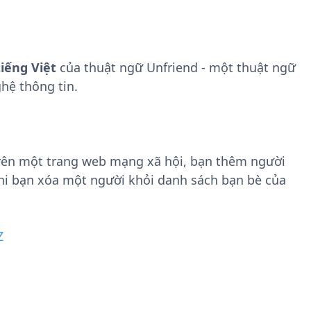
n
t
g
w
t
a
i
r
iếng Việt
của thuật ngữ Unfriend - một thuật ngữ
n
e
F
hệ thông tin.
i
l
e
rên một trang web mạng xã hội, bạn thêm người
hi bạn xóa một người khỏi danh sách bạn bè của
Z