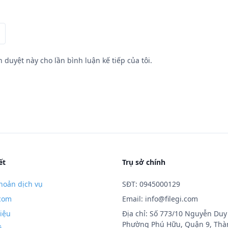
h duyệt này cho lần bình luận kế tiếp của tôi.
ết
Trụ sở chính
hoản dịch vụ
SĐT: 0945000129
.com
Email:
info@filegi.com
hiệu
Địa chỉ: Số 773/10 Nguyễn Duy 
Phường Phú Hữu, Quận 9, Thà