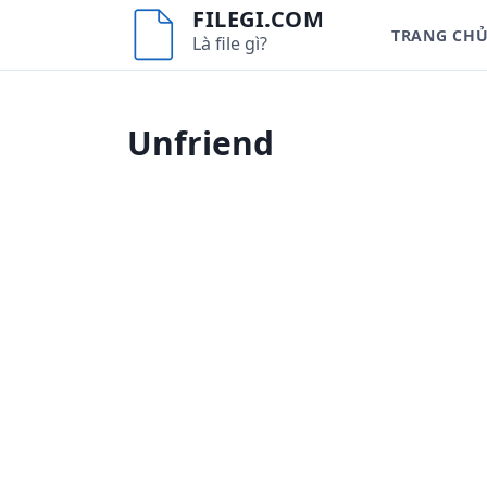
S
FILEGI.COM
TRANG CH
k
Là file gì?
i
p
t
Unfriend
o
c
o
n
t
e
n
t