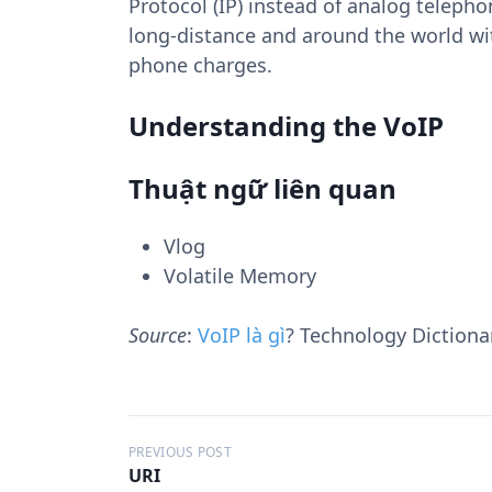
Protocol (IP) instead of analog telepho
long-distance and around the world wit
phone charges.
Understanding the VoIP
Thuật ngữ liên quan
Vlog
Volatile Memory
Source
:
VoIP là gì
? Technology Dictionar
Đ
PREVIOUS POST
URI
i