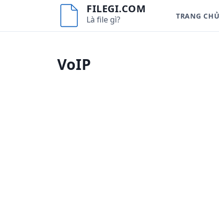
S
FILEGI.COM
TRANG CH
k
Là file gì?
i
p
t
VoIP
o
c
o
n
t
e
n
t