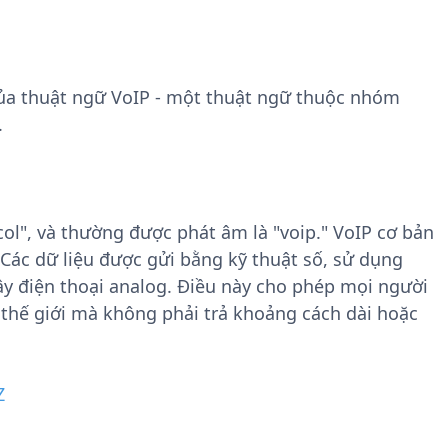
n
t
g
w
t
a
i
r
a thuật ngữ VoIP - một thuật ngữ thuộc nhóm
n
e
F
.
i
l
e
ocol", và thường được phát âm là "voip." VoIP cơ bản
. Các dữ liệu được gửi bằng kỹ thuật số, sử dụng
dây điện thoại analog. Điều này cho phép mọi người
 thế giới mà không phải trả khoảng cách dài hoặc
Z