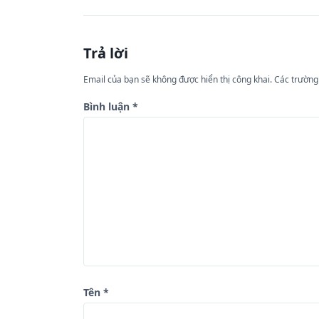
ề
u
Trả lời
h
ư
Email của bạn sẽ không được hiển thị công khai.
Các trường
ớ
Bình luận
*
n
g
b
à
i
v
i
ế
Tên
*
t