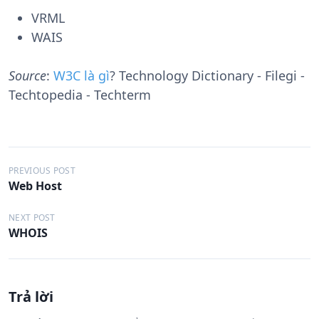
VRML
WAIS
Source
:
W3C là gì
? Technology Dictionary - Filegi -
Techtopedia - Techterm
Đ
PREVIOUS POST
Web Host
i
ề
NEXT POST
WHOIS
u
h
ư
Trả lời
ớ