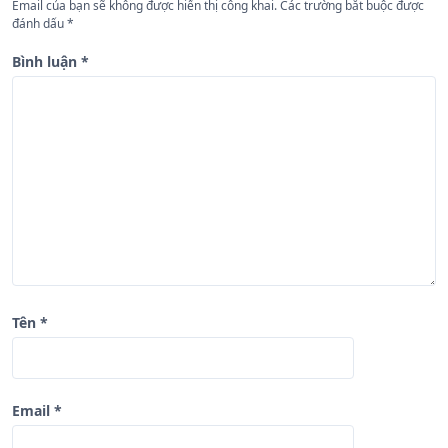
n
Email của bạn sẽ không được hiển thị công khai.
Các trường bắt buộc được
đánh dấu
*
g
b
Bình luận
*
à
i
v
i
ế
t
Tên
*
Email
*