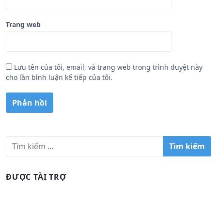
Trang web
Lưu tên của tôi, email, và trang web trong trình duyệt này
cho lần bình luận kế tiếp của tôi.
T
ì
m
k
ĐƯỢC TÀI TRỢ
i
ế
m
c