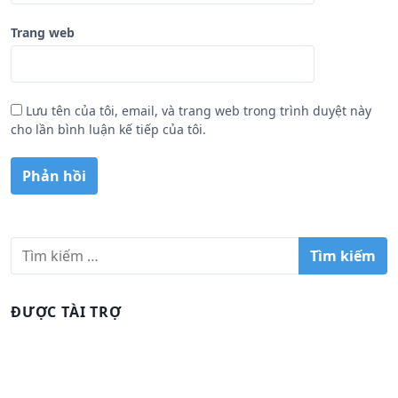
Trang web
Lưu tên của tôi, email, và trang web trong trình duyệt này
cho lần bình luận kế tiếp của tôi.
T
ì
m
k
ĐƯỢC TÀI TRỢ
i
ế
m
c
h