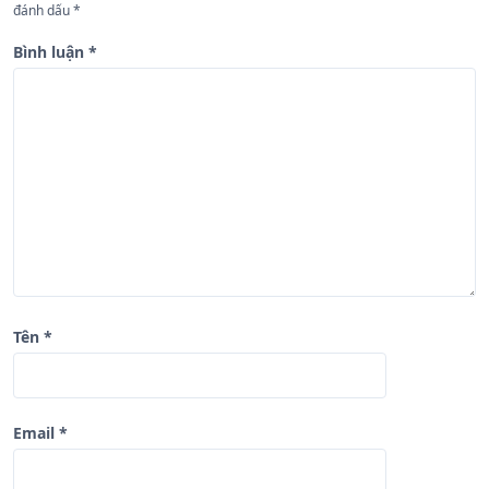
đánh dấu
*
g
b
Bình luận
*
à
i
v
i
ế
t
Tên
*
Email
*