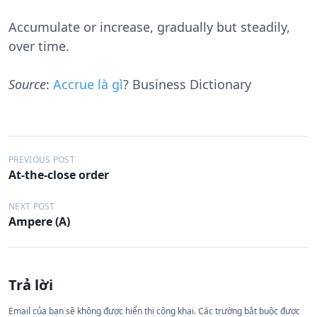
Accumulate or increase, gradually but steadily,
over time.
Source
:
Accrue là gì
? Business Dictionary
Đ
PREVIOUS POST
At-the-close order
i
ề
NEXT POST
Ampere (A)
u
h
ư
Trả lời
ớ
n
Email của bạn sẽ không được hiển thị công khai.
Các trường bắt buộc được