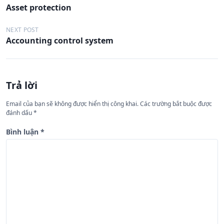
Asset protection
i
ề
NEXT POST
Accounting control system
u
h
ư
Trả lời
ớ
n
Email của bạn sẽ không được hiển thị công khai.
Các trường bắt buộc được
đánh dấu
*
g
b
Bình luận
*
à
i
v
i
ế