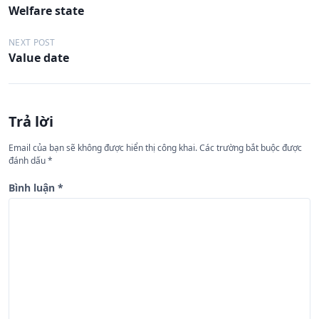
Welfare state
i
ề
NEXT POST
Value date
u
h
ư
Trả lời
ớ
n
Email của bạn sẽ không được hiển thị công khai.
Các trường bắt buộc được
đánh dấu
*
g
b
Bình luận
*
à
i
v
i
ế