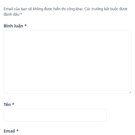
ớ
n
Email của bạn sẽ không được hiển thị công khai.
Các trường bắt buộc được
đánh dấu
*
g
b
Bình luận
*
à
i
v
i
ế
t
Tên
*
Email
*