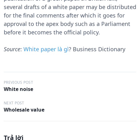
several drafts of a white paper may be distributed
for the final comments after which it goes for
approval to the apex body such as a Parliament
before it becomes the official policy.
Source
:
White paper là gì
? Business Dictionary
Đ
PREVIOUS POST
White noise
i
ề
NEXT POST
Wholesale value
u
h
ư
Trả lời