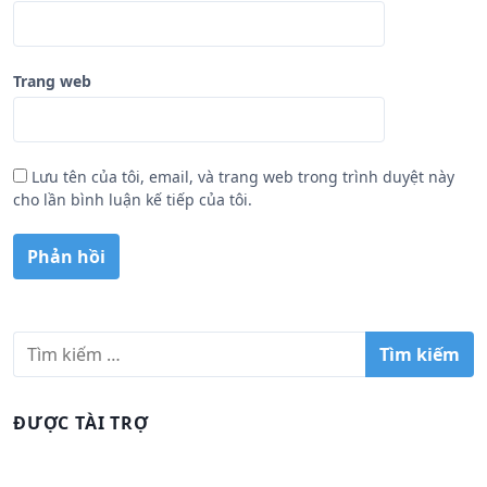
Trang web
Lưu tên của tôi, email, và trang web trong trình duyệt này
cho lần bình luận kế tiếp của tôi.
T
ì
m
k
ĐƯỢC TÀI TRỢ
i
ế
m