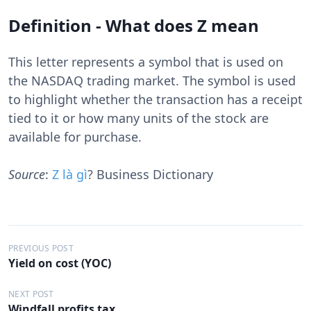
Definition - What does Z mean
This letter represents a symbol that is used on
the NASDAQ trading market. The symbol is used
to highlight whether the transaction has a receipt
tied to it or how many units of the stock are
available for purchase.
Source
:
Z là gì
? Business Dictionary
Đ
PREVIOUS POST
Yield on cost (YOC)
i
ề
NEXT POST
Windfall profits tax