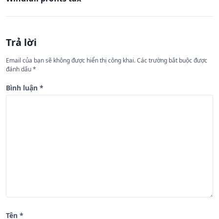
u
h
ư
Trả lời
ớ
n
Email của bạn sẽ không được hiển thị công khai.
Các trường bắt buộc được
đánh dấu
*
g
b
Bình luận
*
à
i
v
i
ế
t
Tên
*