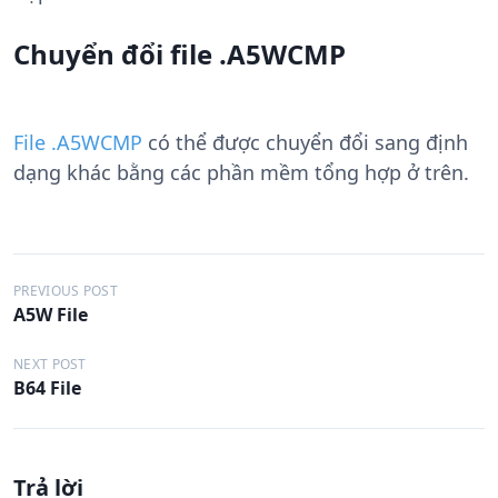
Chuyển đổi file .A5WCMP
File .A5WCMP
có thể được chuyển đổi sang định
dạng khác bằng các phần mềm tổng hợp ở trên.
Đ
PREVIOUS POST
A5W File
i
ề
NEXT POST
B64 File
u
h
ư
Trả lời
ớ