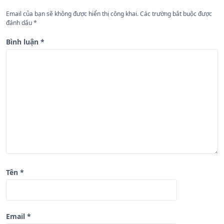
n
Email của bạn sẽ không được hiển thị công khai.
Các trường bắt buộc được
đánh dấu
*
g
b
Bình luận
*
à
i
v
i
ế
t
Tên
*
Email
*