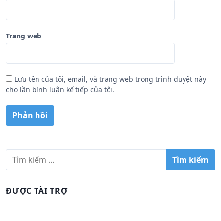
Trang web
Lưu tên của tôi, email, và trang web trong trình duyệt này
cho lần bình luận kế tiếp của tôi.
T
ì
m
k
ĐƯỢC TÀI TRỢ
i
ế
m