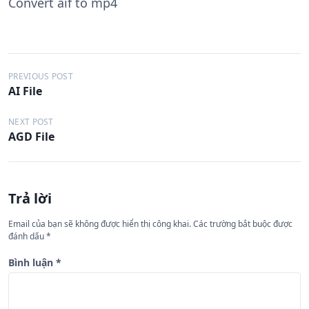
Convert aif to mp4
Đ
PREVIOUS POST
AI File
i
ề
NEXT POST
AGD File
u
h
ư
Trả lời
ớ
n
Email của bạn sẽ không được hiển thị công khai.
Các trường bắt buộc được
đánh dấu
*
g
b
Bình luận
*
à
i