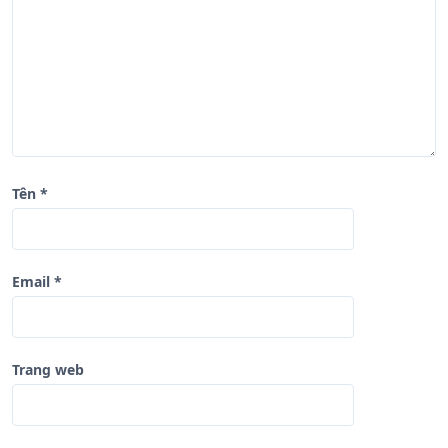
v
i
ế
t
Tên
*
Email
*
Trang web