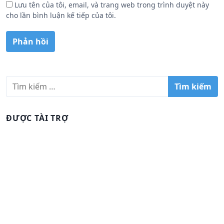
Lưu tên của tôi, email, và trang web trong trình duyệt này
cho lần bình luận kế tiếp của tôi.
T
ì
m
k
ĐƯỢC TÀI TRỢ
i
ế
m
c
h
o
: