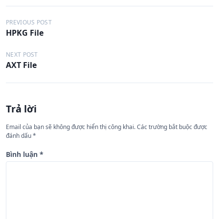
Đ
PREVIOUS POST
HPKG File
i
ề
NEXT POST
AXT File
u
h
ư
Trả lời
ớ
n
Email của bạn sẽ không được hiển thị công khai.
Các trường bắt buộc được
đánh dấu
*
g
b
Bình luận
*
à
i
v
i