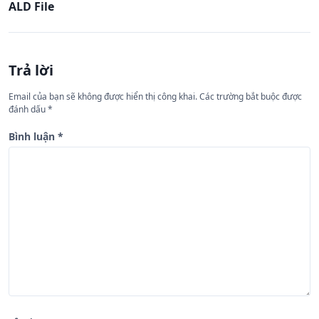
ALD File
u
h
ư
Trả lời
ớ
n
Email của bạn sẽ không được hiển thị công khai.
Các trường bắt buộc được
đánh dấu
*
g
b
Bình luận
*
à
i
v
i
ế
t