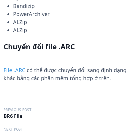
Bandizip
PowerArchiver
ALZip
ALZip
Chuyển đổi file .ARC
File .ARC
có thể được chuyển đổi sang định dạng
khác bằng các phần mềm tổng hợp ở trên.
Đ
PREVIOUS POST
BR6 File
i
ề
NEXT POST