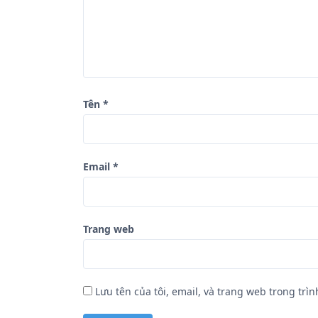
à
i
v
i
ế
Tên
*
t
Email
*
Trang web
Lưu tên của tôi, email, và trang web trong trìn