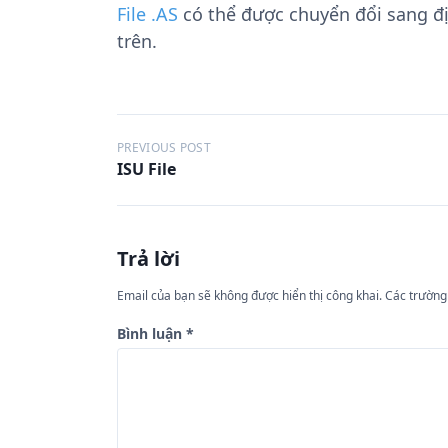
File .AS
có thể được chuyển đổi sang 
trên.
Đ
PREVIOUS POST
ISU File
i
ề
u
Trả lời
h
ư
Email của bạn sẽ không được hiển thị công khai.
Các trường
ớ
Bình luận
*
n
g
b