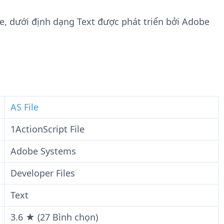
n
t
g
w
ile, dưới định dạng Text được phát triển bởi Adobe
t
a
i
r
n
e
F
i
l
e
AS File
1ActionScript File
Adobe Systems
Developer Files
Text
3.6 ★ (27 Bình chọn)