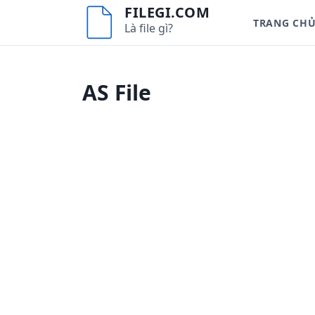
S
FILEGI.COM
TRANG CH
k
Là file gì?
i
p
t
AS File
o
c
o
n
t
e
n
t