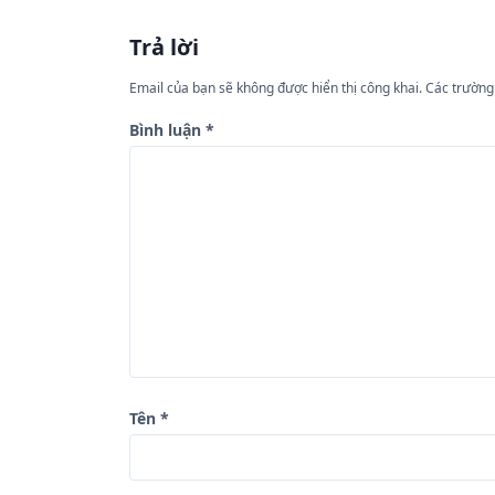
u
Trả lời
h
ư
Email của bạn sẽ không được hiển thị công khai.
Các trường
ớ
Bình luận
*
n
g
b
à
i
v
i
ế
Tên
*
t