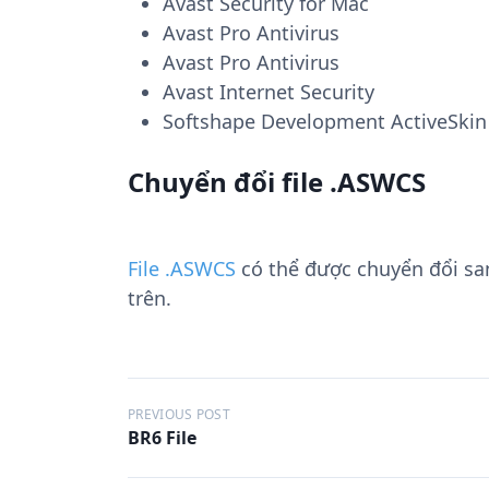
Avast Security for Mac
Avast Pro Antivirus
Avast Pro Antivirus
Avast Internet Security
Softshape Development ActiveSkin
Chuyển đổi file .ASWCS
File .ASWCS
có thể được chuyển đổi s
trên.
Đ
PREVIOUS POST
BR6 File
i
ề