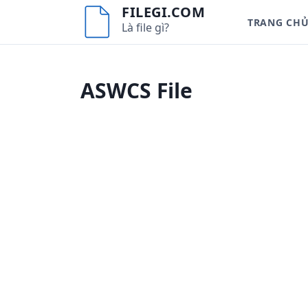
S
FILEGI.COM
TRANG CH
k
Là file gì?
i
p
t
ASWCS File
o
c
o
n
t
e
n
t