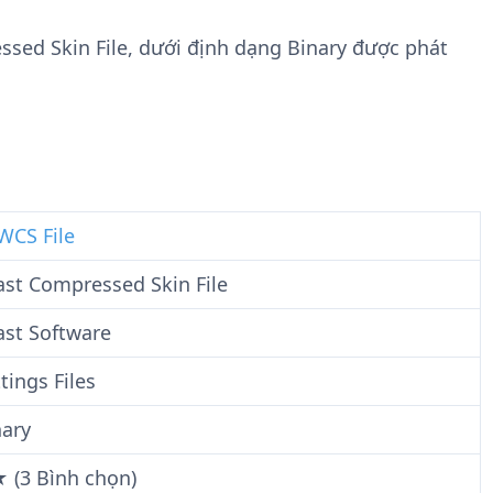
n
t
g
w
essed Skin File, dưới định dạng Binary được phát
t
a
i
r
n
e
F
i
l
e
WCS File
ast Compressed Skin File
ast Software
tings Files
nary
★ (3 Bình chọn)