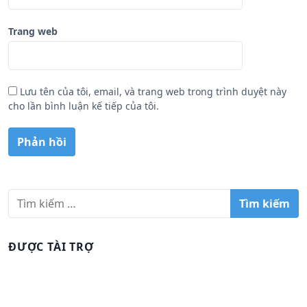
Trang web
Lưu tên của tôi, email, và trang web trong trình duyệt này
cho lần bình luận kế tiếp của tôi.
T
ì
m
k
ĐƯỢC TÀI TRỢ
i
ế
m
c