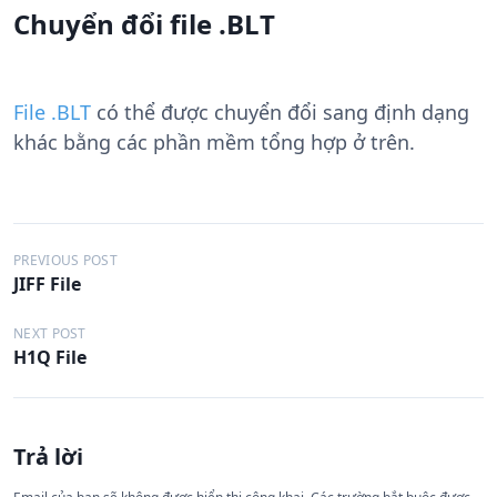
Chuyển đổi file .BLT
File .BLT
có thể được chuyển đổi sang định dạng
khác bằng các phần mềm tổng hợp ở trên.
Đ
PREVIOUS POST
JIFF File
i
ề
NEXT POST
H1Q File
u
h
ư
Trả lời
ớ