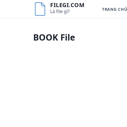
S
FILEGI.COM
TRANG CH
k
Là file gì?
i
p
t
BOOK File
o
c
o
n
t
e
n
t