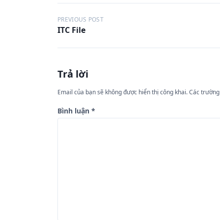
Đ
PREVIOUS POST
ITC File
i
ề
u
Trả lời
h
ư
Email của bạn sẽ không được hiển thị công khai.
Các trường
ớ
Bình luận
*
n
g
b
à
i
v
i