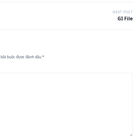
NEXT POST
GI File
 bắt buộc được đánh dấu
*