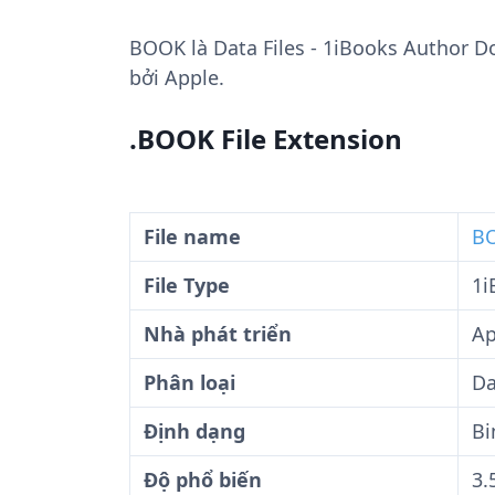
BOOK
là Data Files - 1iBooks Author 
bởi Apple.
.BOOK File Extension
File name
BO
File Type
1i
Nhà phát triển
Ap
Phân loại
Da
Định dạng
Bi
Độ phổ biến
3.