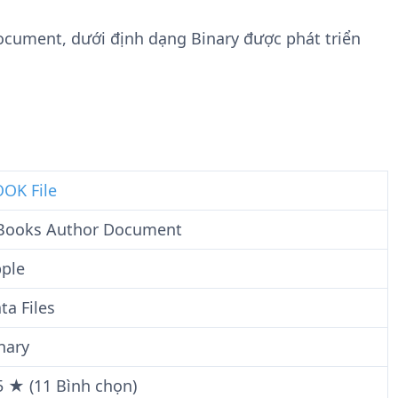
n
t
g
w
Document, dưới định dạng Binary được phát triển
t
a
i
r
n
e
F
i
l
e
OK File
Books Author Document
ple
ta Files
nary
5 ★ (11 Bình chọn)