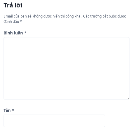
Trả lời
ớ
n
Email của bạn sẽ không được hiển thị công khai.
Các trường bắt buộc được
đánh dấu
*
g
b
Bình luận
*
à
i
v
i
ế
t
Tên
*