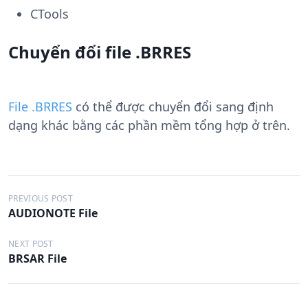
CTools
Chuyển đổi file .BRRES
File .BRRES
có thể được chuyển đổi sang định
dạng khác bằng các phần mềm tổng hợp ở trên.
Đ
PREVIOUS POST
AUDIONOTE File
i
ề
NEXT POST
BRSAR File
u
h
ư