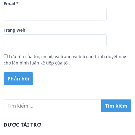
Email
*
Trang web
Lưu tên của tôi, email, và trang web trong trình duyệt này
cho lần bình luận kế tiếp của tôi.
T
ì
m
k
ĐƯỢC TÀI TRỢ
i
ế