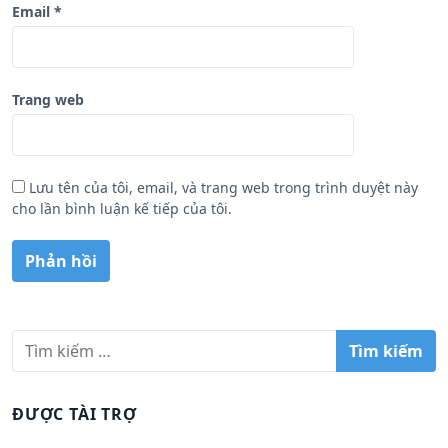
Email
*
Trang web
Lưu tên của tôi, email, và trang web trong trình duyệt này
cho lần bình luận kế tiếp của tôi.
T
ì
m
k
ĐƯỢC TÀI TRỢ
i
ế