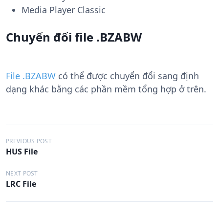
Media Player Classic
Chuyển đổi file .BZABW
File .BZABW
có thể được chuyển đổi sang định
dạng khác bằng các phần mềm tổng hợp ở trên.
Đ
PREVIOUS POST
HUS File
i
ề
NEXT POST
LRC File
u
h
ư