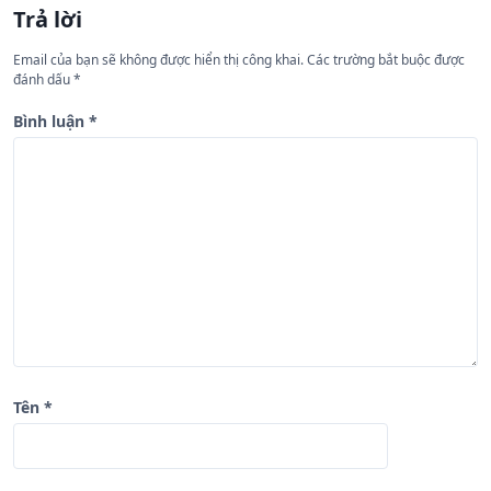
Trả lời
ớ
n
Email của bạn sẽ không được hiển thị công khai.
Các trường bắt buộc được
đánh dấu
*
g
b
Bình luận
*
à
i
v
i
ế
t
Tên
*