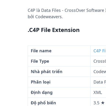
C4P
là Data Files - CrossOver Software 
bởi Codeweavers.
.C4P File Extension
File name
C4P Fi
File Type
CrossO
Nhà phát triển
Codew
Phân loại
Data F
Định dạng
XML
Độ phổ biến
3.5 ★ 