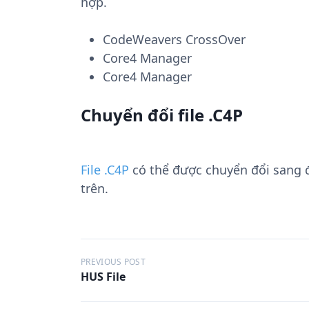
hợp.
CodeWeavers CrossOver
Core4 Manager
Core4 Manager
Chuyển đổi file .C4P
File .C4P
có thể được chuyển đổi sang
trên.
Đ
PREVIOUS POST
HUS File
i
ề