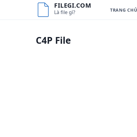
S
FILEGI.COM
TRANG CH
k
Là file gì?
i
p
t
C4P File
o
c
o
n
t
e
n
t