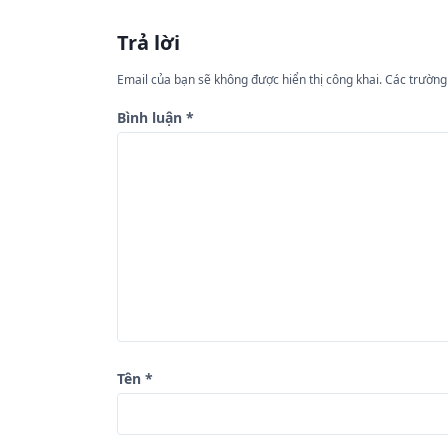
u
Trả lời
h
ư
Email của bạn sẽ không được hiển thị công khai.
Các trường
ớ
Bình luận
*
n
g
b
à
i
v
i
ế
Tên
*
t