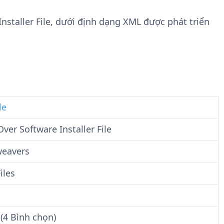
n
t
g
w
Installer File, dưới định dạng XML được phát triển
t
a
i
r
n
e
F
i
l
e
le
ver Software Installer File
eavers
iles
(4 Bình chọn)