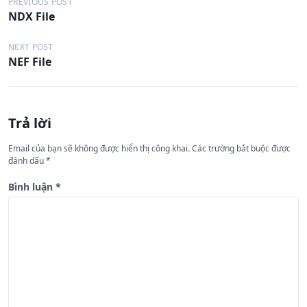
Đ
PREVIOUS POST
NDX File
i
ề
NEXT POST
NEF File
u
h
ư
Trả lời
ớ
n
Email của bạn sẽ không được hiển thị công khai.
Các trường bắt buộc được
đánh dấu
*
g
b
Bình luận
*
à
i
v
i
ế