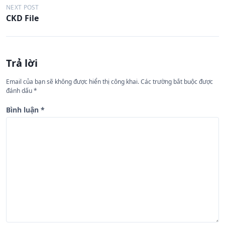
ề
NEXT POST
CKD File
u
h
ư
Trả lời
ớ
n
Email của bạn sẽ không được hiển thị công khai.
Các trường bắt buộc được
đánh dấu
*
g
b
Bình luận
*
à
i
v
i
ế
t