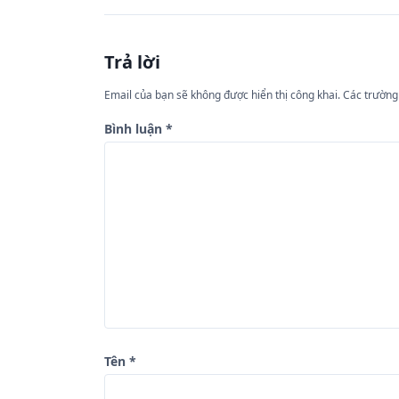
ề
u
Trả lời
h
ư
Email của bạn sẽ không được hiển thị công khai.
Các trường
ớ
Bình luận
*
n
g
b
à
i
v
i
ế
Tên
*
t