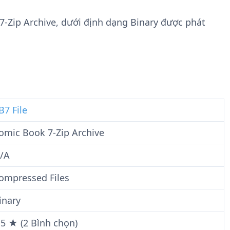
n
t
g
w
7-Zip Archive, dưới định dạng Binary được phát
t
a
i
r
n
e
F
i
l
e
B7 File
omic Book 7-Zip Archive
/A
ompressed Files
inary
.5 ★ (2 Bình chọn)