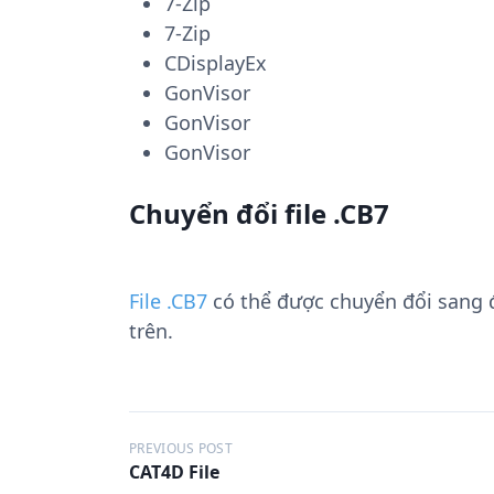
7-Zip
7-Zip
CDisplayEx
GonVisor
GonVisor
GonVisor
Chuyển đổi file .CB7
File .CB7
có thể được chuyển đổi sang
trên.
Đ
PREVIOUS POST
CAT4D File
i