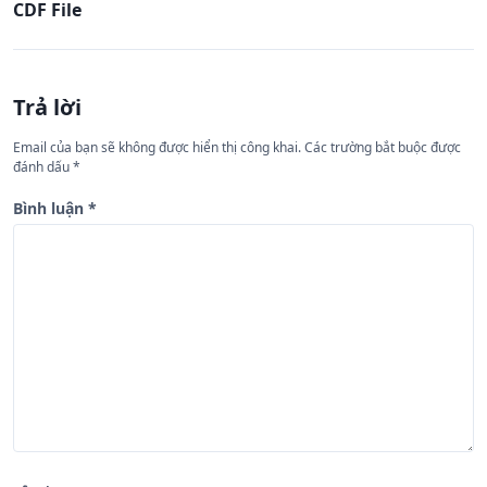
CDF File
u
h
ư
Trả lời
ớ
n
Email của bạn sẽ không được hiển thị công khai.
Các trường bắt buộc được
đánh dấu
*
g
b
Bình luận
*
à
i
v
i
ế
t