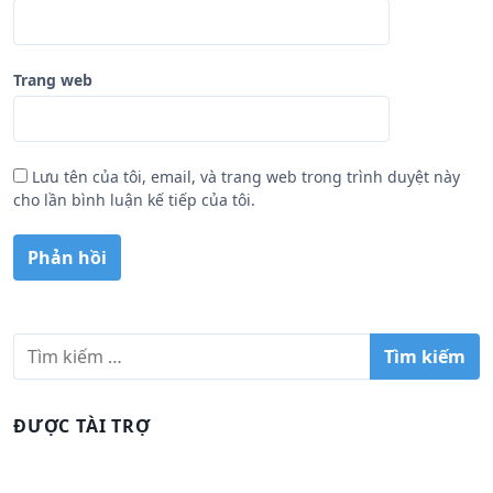
Trang web
Lưu tên của tôi, email, và trang web trong trình duyệt này
cho lần bình luận kế tiếp của tôi.
T
ì
m
k
ĐƯỢC TÀI TRỢ
i
ế
m