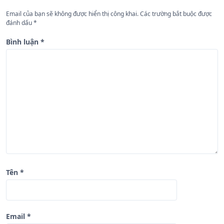
n
Email của bạn sẽ không được hiển thị công khai.
Các trường bắt buộc được
đánh dấu
*
g
b
Bình luận
*
à
i
v
i
ế
t
Tên
*
Email
*