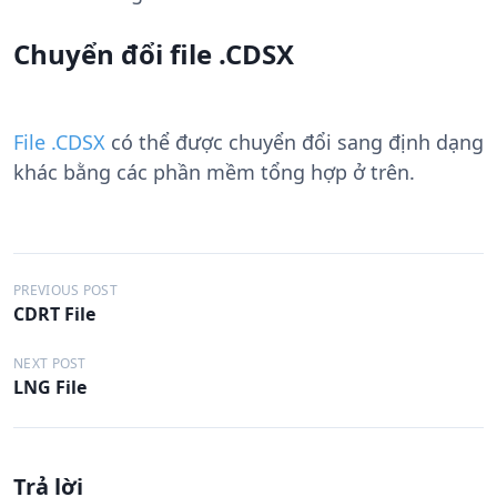
Chuyển đổi file .CDSX
File .CDSX
có thể được chuyển đổi sang định dạng
khác bằng các phần mềm tổng hợp ở trên.
Đ
PREVIOUS POST
CDRT File
i
ề
NEXT POST
LNG File
u
h
ư
Trả lời
ớ