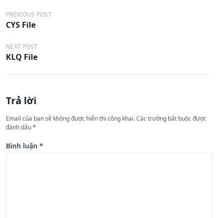
Đ
PREVIOUS POST
CYS File
i
ề
NEXT POST
KLQ File
u
h
ư
Trả lời
ớ
n
Email của bạn sẽ không được hiển thị công khai.
Các trường bắt buộc được
đánh dấu
*
g
b
Bình luận
*
à
i
v
i