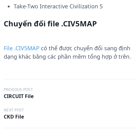
Take-Two Interactive Civilization 5
Chuyển đổi file .CIV5MAP
File .CIV5MAP
có thể được chuyển đổi sang định
dạng khác bằng các phần mềm tổng hợp ở trên.
Đ
PREVIOUS POST
CIRCUIT File
i
ề
NEXT POST
CKD File
u
h
ư