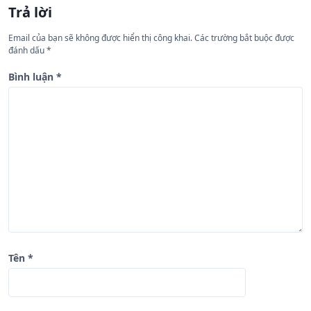
Trả lời
ớ
n
Email của bạn sẽ không được hiển thị công khai.
Các trường bắt buộc được
đánh dấu
*
g
b
Bình luận
*
à
i
v
i
ế
t
Tên
*