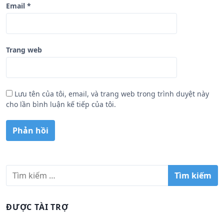
Email
*
Trang web
Lưu tên của tôi, email, và trang web trong trình duyệt này
cho lần bình luận kế tiếp của tôi.
T
ì
m
k
ĐƯỢC TÀI TRỢ
i
ế