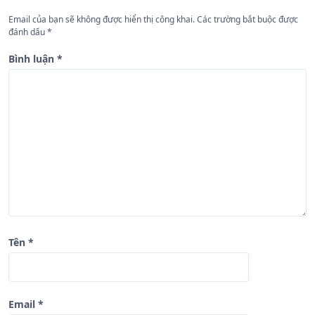
n
Email của bạn sẽ không được hiển thị công khai.
Các trường bắt buộc được
đánh dấu
*
g
b
Bình luận
*
à
i
v
i
ế
t
Tên
*
Email
*