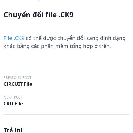
Chuyển đổi file .CK9
File .CK9
có thể được chuyển đổi sang định dạng
khác bằng các phần mềm tổng hợp ở trên.
Đ
PREVIOUS POST
CIRCUIT File
i
ề
NEXT POST
CKD File
u
h
ư
Trả lời
ớ