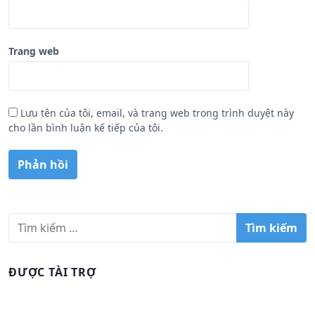
Trang web
Lưu tên của tôi, email, và trang web trong trình duyệt này
cho lần bình luận kế tiếp của tôi.
T
ì
m
k
ĐƯỢC TÀI TRỢ
i
ế
m