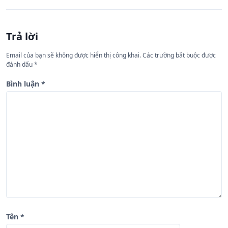
h
ư
Trả lời
ớ
n
Email của bạn sẽ không được hiển thị công khai.
Các trường bắt buộc được
đánh dấu
*
g
b
Bình luận
*
à
i
v
i
ế
t
Tên
*