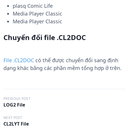
plasq Comic Life
Media Player Classic
Media Player Classic
Chuyển đổi file .CL2DOC
File .CL2DOC
có thể được chuyển đổi sang định
dạng khác bằng các phần mềm tổng hợp ở trên.
Đ
PREVIOUS POST
LOG2 File
i
ề
NEXT POST
CL2LYT File
u