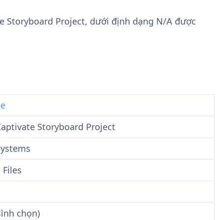
n
t
g
w
ate Storyboard Project, dưới định dạng N/A được
t
a
i
r
n
e
F
i
l
e
le
aptivate Storyboard Project
Systems
 Files
Bình chọn)