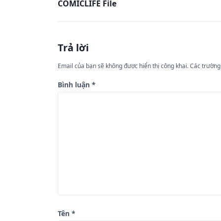
COMICLIFE File
i
ề
u
Trả lời
h
ư
Email của bạn sẽ không được hiển thị công khai.
Các trường
ớ
Bình luận
*
n
g
b
à
i
v
i
ế
Tên
*
t