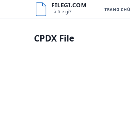
S
FILEGI.COM
TRANG CH
k
Là file gì?
i
p
t
CPDX File
o
c
o
n
t
e
n
t