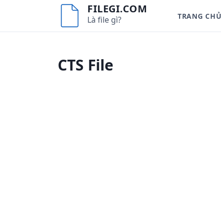
S
FILEGI.COM
TRANG CH
k
Là file gì?
i
p
t
CTS File
o
c
o
n
t
e
n
t