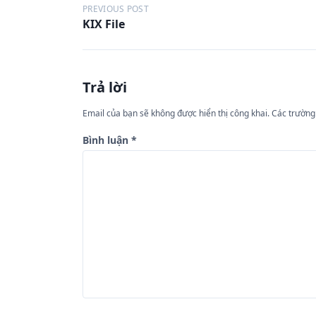
Đ
PREVIOUS POST
KIX File
i
ề
u
Trả lời
h
ư
Email của bạn sẽ không được hiển thị công khai.
Các trường
ớ
Bình luận
*
n
g
b
à
i
v
i
ế