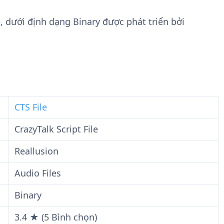
n
t
g
w
le, dưới định dạng Binary được phát triển bởi
t
a
i
r
n
e
F
i
l
e
CTS File
CrazyTalk Script File
Reallusion
Audio Files
Binary
3.4 ★ (5 Bình chọn)