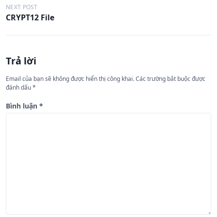
ề
NEXT POST
CRYPT12 File
u
h
ư
Trả lời
ớ
n
Email của bạn sẽ không được hiển thị công khai.
Các trường bắt buộc được
đánh dấu
*
g
b
Bình luận
*
à
i
v
i
ế
t