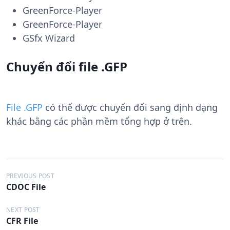
GreenForce-Player
GreenForce-Player
GSfx Wizard
Chuyển đổi file .GFP
File .GFP
có thể được chuyển đổi sang định dạng
khác bằng các phần mềm tổng hợp ở trên.
Đ
PREVIOUS POST
CDOC File
i
ề
NEXT POST
CFR File
u