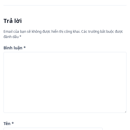
h
ư
Trả lời
ớ
n
Email của bạn sẽ không được hiển thị công khai.
Các trường bắt buộc được
đánh dấu
*
g
b
Bình luận
*
à
i
v
i
ế
t
Tên
*