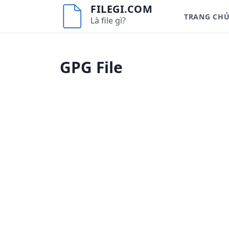
S
FILEGI.COM
TRANG CH
k
Là file gì?
i
p
t
GPG File
o
c
o
n
t
e
n
t