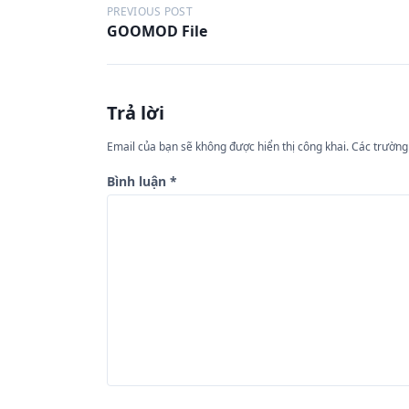
Đ
PREVIOUS POST
GOOMOD File
i
ề
u
Trả lời
h
ư
Email của bạn sẽ không được hiển thị công khai.
Các trường
ớ
Bình luận
*
n
g
b
à
i
v
i
ế