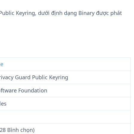
n
t
g
w
 Public Keyring, dưới định dạng Binary được phát
t
a
i
r
n
e
F
i
l
e
le
ivacy Guard Public Keyring
oftware Foundation
les
(28 Bình chọn)