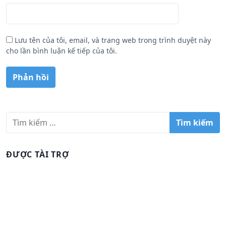
Lưu tên của tôi, email, và trang web trong trình duyệt này
cho lần bình luận kế tiếp của tôi.
T
ì
m
k
ĐƯỢC TÀI TRỢ
i
ế
m
c
h
o
: