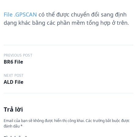
File .GPSCAN
có thể được chuyển đổi sang định
dạng khác bằng các phần mềm tổng hợp ở trên.
Đ
PREVIOUS POST
BR6 File
i
ề
NEXT POST
ALD File
u
h
ư
Trả lời
ớ
n
Email của bạn sẽ không được hiển thị công khai.
Các trường bắt buộc được
đánh dấu
*
g