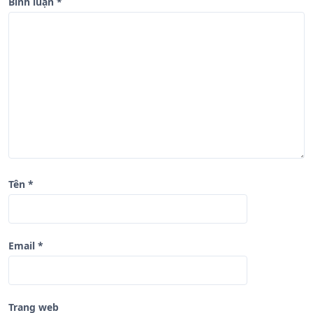
b
Bình luận
*
à
i
v
i
ế
t
Tên
*
Email
*
Trang web