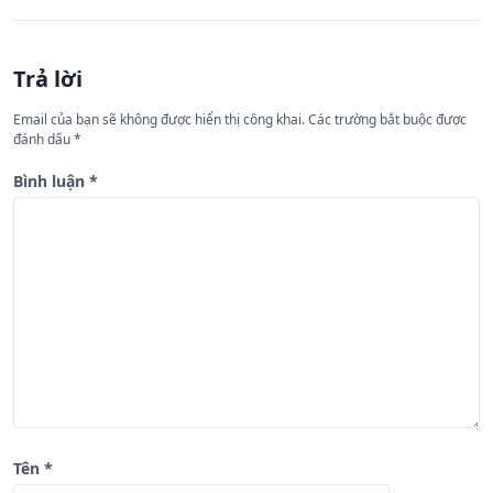
h
ư
Trả lời
ớ
n
Email của bạn sẽ không được hiển thị công khai.
Các trường bắt buộc được
đánh dấu
*
g
b
Bình luận
*
à
i
v
i
ế
t
Tên
*