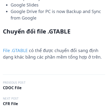
Google Slides
Google Drive for PC is now Backup and Sync
from Google
Chuyển đổi file .GTABLE
File .GTABLE
có thể được chuyển đổi sang định
dạng khác bằng các phần mềm tổng hợp ở trên.
Đ
PREVIOUS POST
CDOC File
i
ề
NEXT POST
CFR File
u