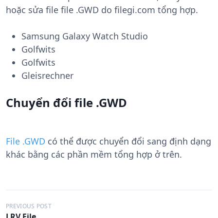
hoặc sửa file file .GWD do filegi.com tổng hợp.
Samsung Galaxy Watch Studio
Golfwits
Golfwits
Gleisrechner
Chuyển đổi file .GWD
File .GWD
có thể được chuyển đổi sang định dạng
khác bằng các phần mềm tổng hợp ở trên.
Đ
PREVIOUS POST
LRV File