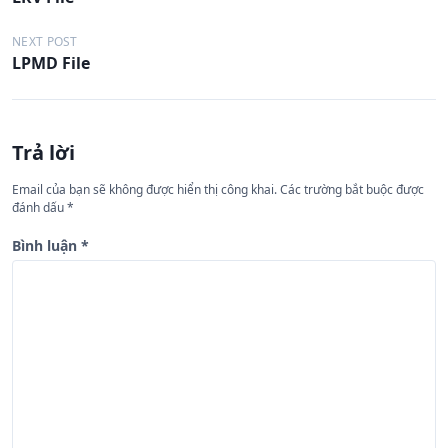
i
ề
NEXT POST
LPMD File
u
h
ư
Trả lời
ớ
n
Email của bạn sẽ không được hiển thị công khai.
Các trường bắt buộc được
đánh dấu
*
g
b
Bình luận
*
à
i
v
i
ế
t