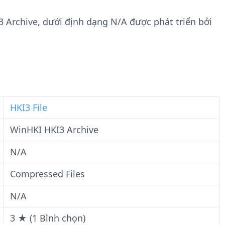
n
t
g
w
 Archive, dưới định dạng N/A được phát triển bởi
t
a
i
r
n
e
F
i
l
e
HKI3 File
WinHKI HKI3 Archive
N/A
Compressed Files
N/A
3 ★ (1 Bình chọn)