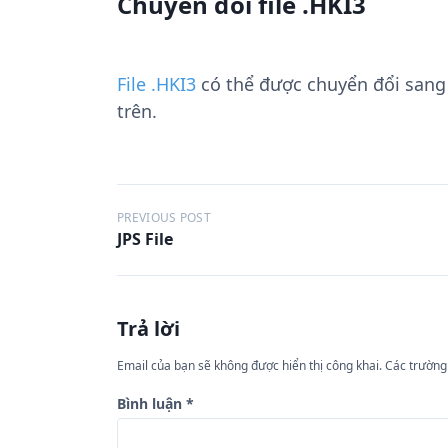
Chuyển đổi file .HKI3
File .HKI3
có thể được chuyển đổi san
trên.
Đ
PREVIOUS POST
JPS File
i
ề
u
Trả lời
h
ư
Email của bạn sẽ không được hiển thị công khai.
Các trường
ớ
Bình luận
*
n