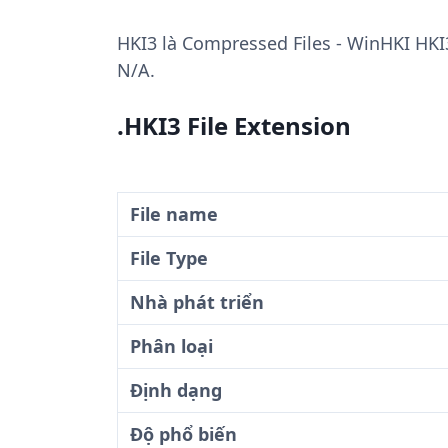
HKI3
là Compressed Files - WinHKI HKI3
N/A.
.HKI3 File Extension
File name
File Type
Nhà phát triển
Phân loại
Định dạng
Độ phổ biến