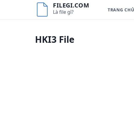
S
FILEGI.COM
TRANG CH
k
Là file gì?
i
p
t
HKI3 File
o
c
o
n
t
e
n
t