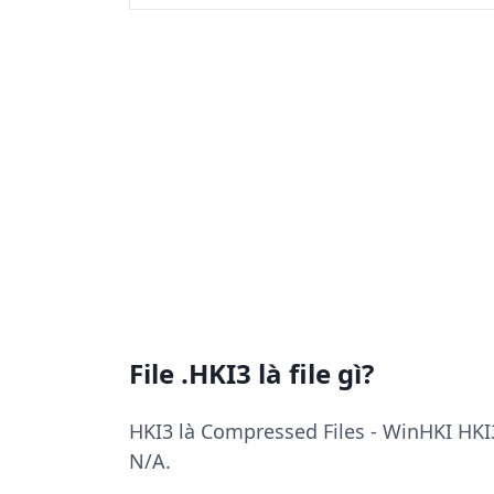
File .HKI3 là file gì?
HKI3 là Compressed Files - WinHKI HKI
N/A.