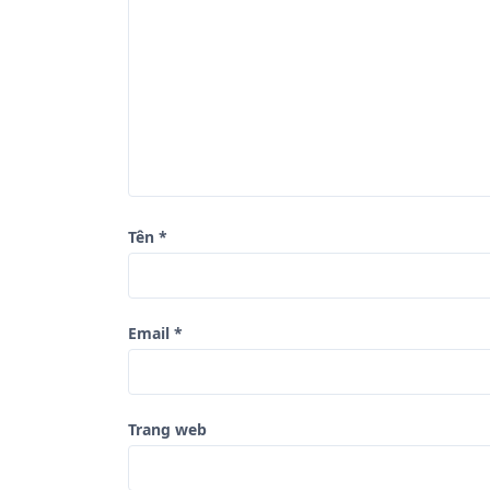
g
b
à
i
v
i
ế
Tên
*
t
Email
*
Trang web