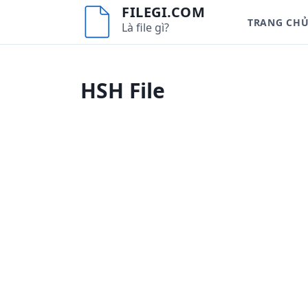
S
FILEGI.COM
TRANG CH
k
Là file gì?
i
p
t
HSH File
o
c
o
n
t
e
n
t