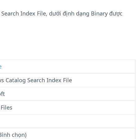
n
t
g
w
 Search Index File, dưới định dạng Binary được
t
a
i
r
n
e
F
i
l
e
e
 Catalog Search Index File
ft
Files
Bình chọn)