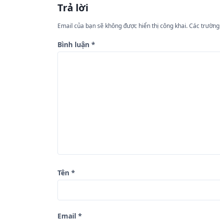
Trả lời
h
ư
Email của bạn sẽ không được hiển thị công khai.
Các trường
ớ
Bình luận
*
n
g
b
à
i
v
i
ế
Tên
*
t
Email
*