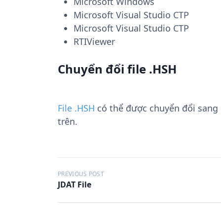
Microsoft Windows
Microsoft Visual Studio CTP
Microsoft Visual Studio CTP
RTIViewer
Chuyển đổi file .HSH
File .HSH
có thể được chuyển đổi sang
trên.
Đ
PREVIOUS POST
JDAT File
i
ề
u