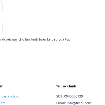
h duyệt này cho lần bình luận kế tiếp của tôi.
ết
Trụ sở chính
hoản dịch vụ
SĐT: 0945000129
.com
Email:
info@filegi.com